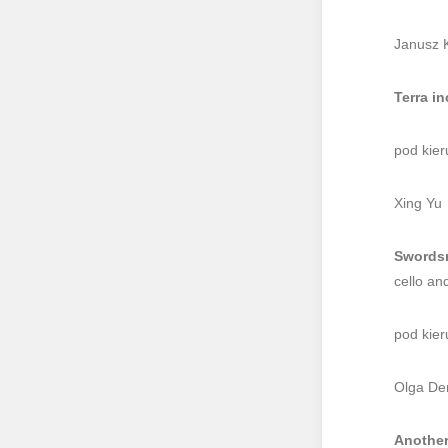
Janusz K
Terra i
pod kie
Xing Yu
Swords
cello an
pod kier
Olga De
Another