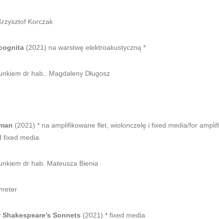
rzysztof Korczak
ncognita
(2021) na warstwę elektroakustyczną *
runkiem dr hab.. Magdaleny Długosz
man
(2021) * na amplifikowane flet, wiolonczelę i fixed media/for amplifi
d fixed media
unkiem dr hab. Mateusza Bienia
meter
 Shakespeare’s Sonnets
(2021) * fixed media