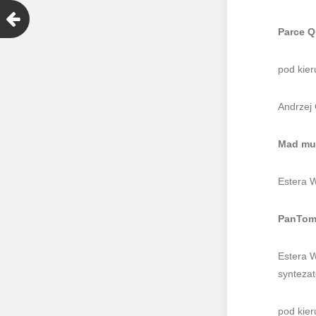
Parce Q
pod kier
Andrzej
Mad m
Estera W
PanTo
Estera W
syntezat
pod kier