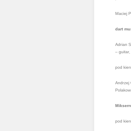
Maciej P
dart mu
Adrian S
– guitar,
pod kie
Andrzej
Polakow
Mikserr
pod kie