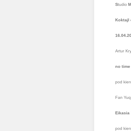
S
tudio
Koktajl
16.04.2
Artur Kr
no time
pod kier
Fan Yuq
Eikasia 
pod kier