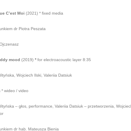
ue C’est Moi
(2021) * fixed media
unkiem dr Piotra Peszata
 Ojczenasz
uddy mood
(2019)
*
for electroacoustic layer 8:35
ityńska, Wojciech Ilski, Valeriia Datsiuk
m
* wideo / video
ityńska – głos, performance, Valeriia Datsiuk – przetworzenia, Wojciech
or
unkiem dr hab. Mateusza Bienia