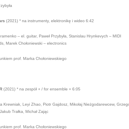
rzybyła
ars
(2021) * na instrumenty, elektronikę i wideo 6:42
bramenko – el. guitar, Paweł Przybyła, Stanislau Hrynkevych – MIDI
ds,
Marek Chołoniewski – electronics
runkiem prof. Marka Chołoniewskiego
R
(2021) * na zespół + / for ensemble + 6:05
a Krewniak, Leyi Zhao, Piotr Gajdosz, Mikołaj Nieżgodarewcew, Grzeg
Jakub Trałka, Michał Zając
runkiem prof. Marka Chołoniewskiego