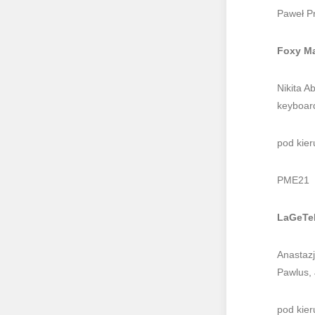
Paweł P
Foxy M
Nikita A
keyboar
pod kie
PME21
LaGeTe
Anastazj
Pawlus, 
pod kie