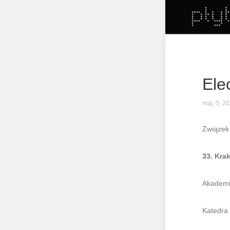
Ele
maj, 5, 2
Związek
33. Kra
Akademi
Katedra