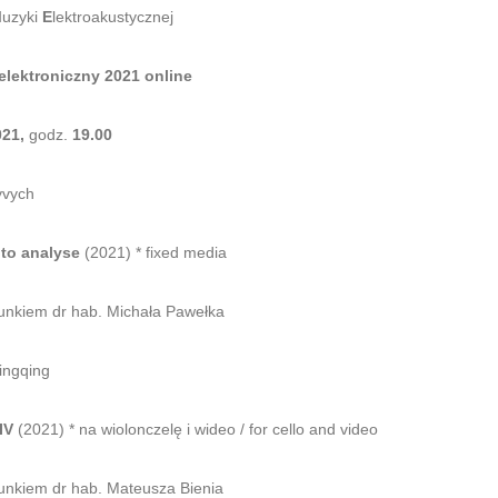
M
uzyki
E
lektroakustycznej
 elektroniczny 2021
online
021,
godz.
19.00
yvych
 to analyse
(2021) * fixed media
unkiem dr hab. Michała Pawełka
ingqing
IV
(2021) * na wiolonczelę i wideo / for cello and video
unkiem dr hab. Mateusza Bienia