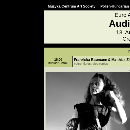
Muzyka Centrum Art Society
Polish-Hungarian 
Euro A
Audi
13. A
Cr
18.00
Franziska Baumann & Matthias Zi
Bunkier Sztuki
voice, flutes, electronics