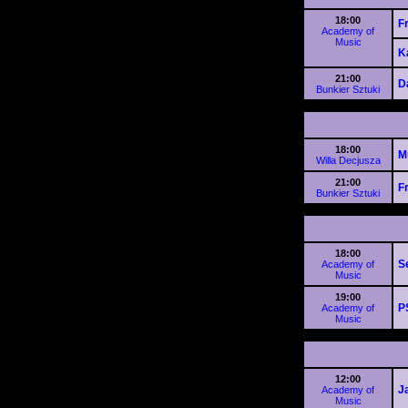
18:00
F
Academy of
Music
K
21:00
D
Bunkier Sztuki
18:00
M
Willa Decjusza
21:00
F
Bunkier Sztuki
18:00
S
Academy of
Music
19:00
P
Academy of
Music
12:00
J
Academy of
Music