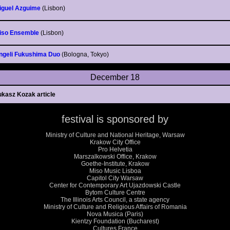
iguel Azguime
(Lisbon)
iso Ensemble
(Lisbon)
ngeli Fukushima Duo
(Bologna, Tokyo)
December 18
ukasz Kozak article
festival is sponsored by
Ministry of Culture and National Heritage, Warsaw
Krakow City Office
Pro Helvetia
Marszalkowski Office, Krakow
Goethe-Institute, Krakow
Miso Music Lisboa
Capitol City Warsaw
Center for Contemporary Art Ujazdowski Castle
Bytom Culture Centre
The Illinois Arts Council, a state agency
Ministry of Culture and Religious Affairs of Romania
Nova Musica (Paris)
Kientzy Foundation (Bucharest)
Cultures France