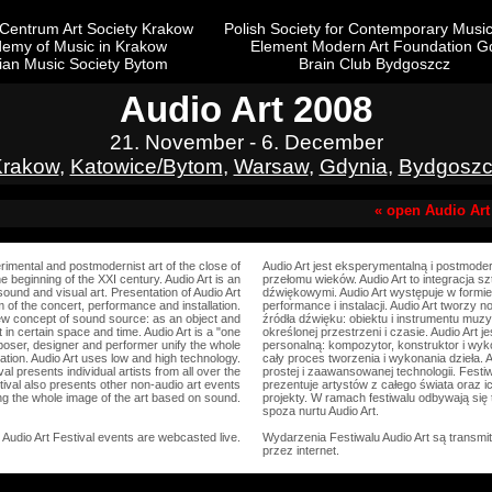
Centrum Art Society Krakow
Polish Society for Contemporary Musi
emy of Music in Krakow
Element Modern Art Foundation Gd
sian Music Society Bytom
Brain Club Bydgoszcz
Audio Art 2008
21. November - 6. December
Krakow
,
Katowice/Bytom
,
Warsaw
,
Gdynia
,
Bydgoszc
« open Audio Art
erimental and postmodernist art of the close of
Audio Art jest eksperymentalną i postmode
 beginning of the XXI century. Audio Art is an
przełomu wieków. Audio Art to integracja s
 sound and visual art. Presentation of Audio Art
dźwiękowymi. Audio Art występuje w formie
 of the concert, performance and installation.
performance i instalacji. Audio Art tworzy 
ew concept of sound source: as an object and
źródła dźwięku: obiektu i instrumentu mu
 in certain space and time. Audio Art is a "one
określonej przestrzeni i czasie. Audio Art j
poser, designer and performer unify the whole
personalną: kompozytor, konstruktor i wyk
ation. Audio Art uses low and high technology.
cały proces tworzenia i wykonania dzieła. 
val presents individual artists from all over the
prostej i zaawansowanej technologii. Festiw
tival also presents other non-audio art events
prezentuje artystów z całego świata oraz 
ng the whole image of the art based on sound.
projekty. W ramach festiwalu odbywają się
spoza nurtu Audio Art.
Audio Art Festival events are webcasted live.
Wydarzenia Festiwalu Audio Art są transm
przez internet.