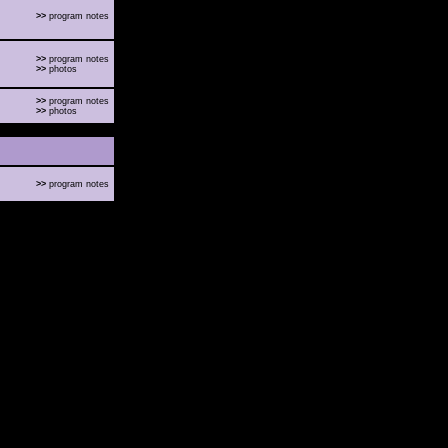
>>
program notes
>>
program notes
>>
photos
>>
program notes
>>
photos
>>
program notes