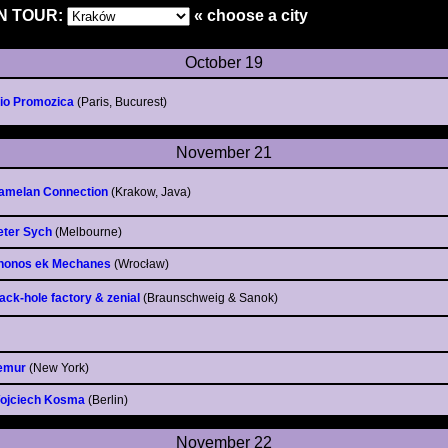
N TOUR:
« choose a city
October 19
rio Promozica
(Paris, Bucurest)
November 21
amelan Connection
(Krakow, Java)
eter Sych
(Melbourne)
honos ek Mechanes
(Wrocław)
lack-hole factory & zenial
(Braunschweig & Sanok)
emur
(New York)
ojciech Kosma
(Berlin)
November 22