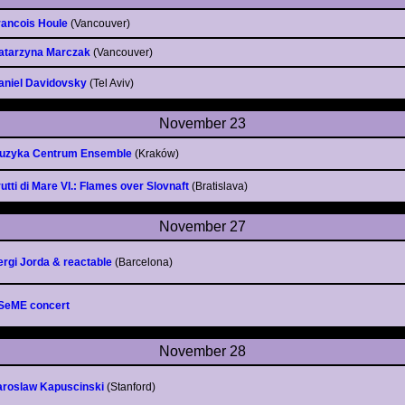
rancois Houle
(Vancouver)
atarzyna Marczak
(Vancouver)
aniel Davidovsky
(Tel Aviv)
November 23
uzyka Centrum Ensemble
(Kraków)
rutti di Mare VI.: Flames over Slovnaft
(Bratislava)
November 27
ergi Jorda & reactable
(Barcelona)
SeME concert
November 28
aroslaw Kapuscinski
(Stanford)