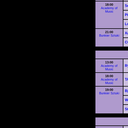
18:00
S
Academy of
Music
P
L
21:00
X
Bunkier Sztuki
C
13:00
R
Academy of
Music
18:00
T
Academy of
Music
19:00
B
Bunkier Sztuki
W
S