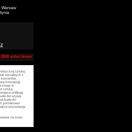
c Warsaw
ynia
z
 2008 video teaser
rnistyczną sztuką
ztuk wizualnych z
 koncertów,
nową koncepcję
zycznego w
est sztuką
onawca unifikują
Audio Art używa
al Audio Art
ich premierowe
 także prezentacje
itowane na żywo