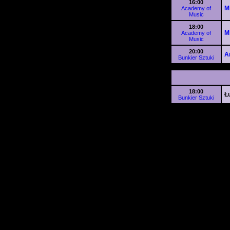
16:00
M
Academy of
Music
18:00
M
Academy of
Music
20:00
A
Bunkier Sztuki
18:00
Ł
Bunkier Sztuki