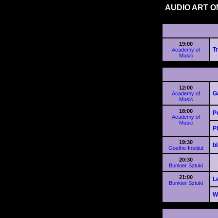
AUDIO ART O
19:00
T
Academy of
Music
12:00
G
Academy of
Music
18:00
P
Academy of
Music
P
19:30
b
Goethe-Institut
20:30
Bunkier Sztuki
21:00
L
Bunkier Sztuki
W