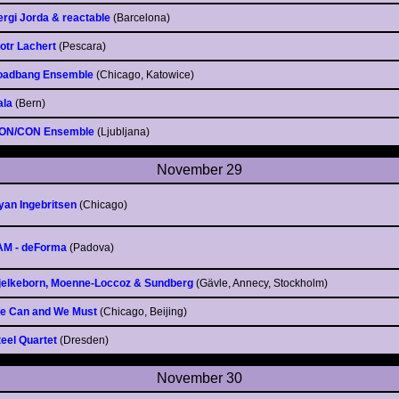
ergi Jorda & reactable
(Barcelona)
iotr Lachert
(Pescara)
oadbang Ensemble
(Chicago, Katowice)
ala
(Bern)
ON/CON Ensemble
(Ljubljana)
November 29
yan Ingebritsen
(Chicago)
AM - deForma
(Padova)
jelkeborn, Moenne-Loccoz & Sundberg
(Gävle, Annecy, Stockholm)
e Can and We Must
(Chicago, Beijing)
teel Quartet
(Dresden)
November 30