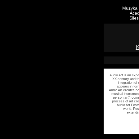
Muzyka 
Acad
Sile
Audio Art is an exp
XX century and the
integration of
appears in form
Audio Art creates n
musical instrument
person art": com
process of art cre
Audio Art Festi
world. Fes
extendi